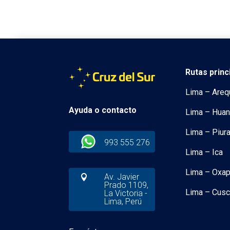
Rutas princ
Lima – Areq
Ayuda o contacto
Lima – Hua
Lima – Piur
993 555 276
Lima – Ica
Lima – Oxa
Av. Javier

Prado 1109,
Lima – Cus
La Victoria -
Lima, Perú