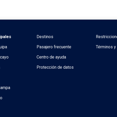
ipales
Destinos
Restriccion
uipa
Pasajero frecuente
Términos y
ncayo
Centro de ayuda
a
Protección de datos
pampa
co