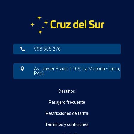
993 555 276

Av. Javier Prado 1109, La Victoria - Lima,

Perú
Destinos
Pasajero frecuente
Restricciones de tarifa
Términos y conficiones