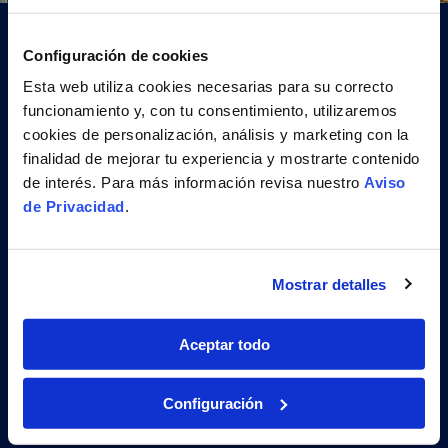
Configuración de cookies
Esta web utiliza cookies necesarias para su correcto 
funcionamiento y, con tu consentimiento, utilizaremos 
cookies de personalización, análisis y marketing con la 
finalidad de mejorar tu experiencia y mostrarte contenido 
993 555 276

de interés. Para más información revisa nuestro 
Aviso 
de Privacidad
.
Av. Javier Prado 1109, La Victoria - Lima,

Perú
Mostrar detalles
Destinos
Aceptar todo
Pasajero frecuente
Restricciones de tarifa
Configuración
Términos y conficiones