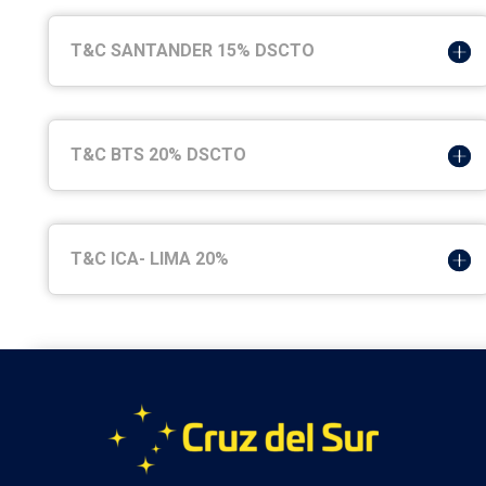
T&C SANTANDER 15% DSCTO
T&C BTS 20% DSCTO
T&C ICA- LIMA 20%